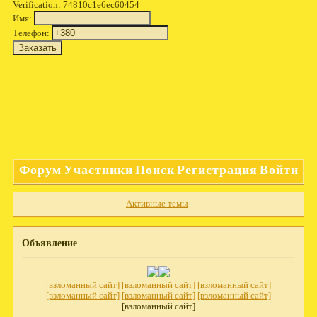
Verification: 74810c1e6ec60454
Имя:
Телефон:
Форум
Участники
Поиск
Регистрация
Войти
Активные темы
Объявление
[взломанный сайт]
[взломанный сайт]
[взломанный сайт]
[взломанный сайт]
[взломанный сайт]
[взломанный сайт]
[взломанный сайт]