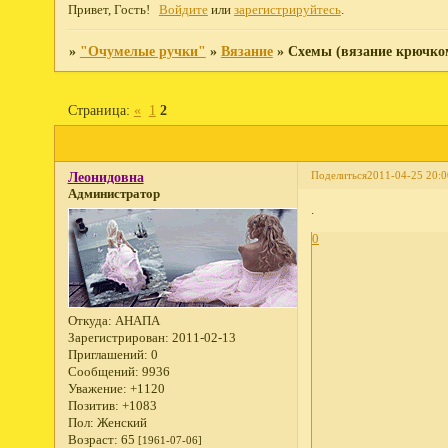
Привет, Гость!
Войдите
или
зарегистрируйтесь
.
»
"Очумелые ручки"
»
Вязание
»
Схемы (вязание крючко
Страница:
«
1
2
Поделиться
2011-04-25 20:0
Леонидовна
Администратор
.
0
Откуда:
АНАПА
Зарегистрирован
: 2011-02-13
Приглашений:
0
Сообщений:
9936
Уважение:
+1120
Позитив:
+1083
Пол:
Женский
Возраст:
65
[1961-07-06]