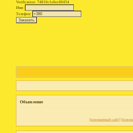
Verification: 74810c1e6ec60454
Имя:
Телефон:
Объявление
[взломанный сайт]
[взлом