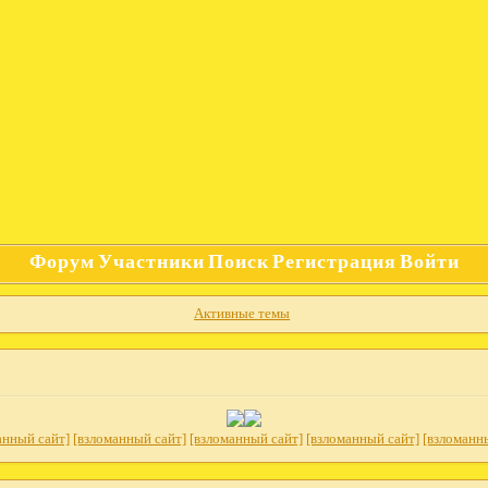
Форум
Участники
Поиск
Регистрация
Войти
Активные темы
анный сайт]
[взломанный сайт]
[взломанный сайт]
[взломанный сайт]
[взломанн