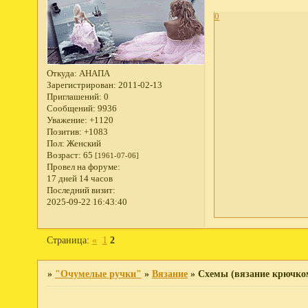
0
Откуда:
АНАПА
Зарегистрирован
: 2011-02-13
Приглашений:
0
Сообщений:
9936
Уважение:
+1120
Позитив:
+1083
Пол:
Женский
Возраст:
65
[1961-07-06]
Провел на форуме:
17 дней 14 часов
Последний визит:
2025-09-22 16:43:40
Страница:
«
1
2
»
"Очумелые ручки"
»
Вязание
»
Схемы (вязание крючко