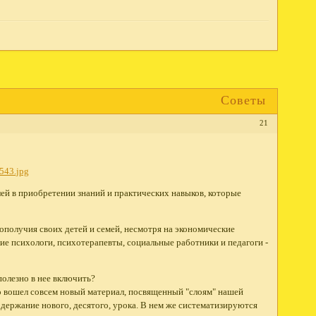
Советы
21
ей в приобретении знаний и практических навыков, которые
ополучия своих детей и семей, несмотря на экономические
е психологи, психотерапевты, социальные работники и педагоги -
полезно в нее включить?
о вошел совсем новый материал, посвященный "слоям" нашей
держание нового, десятого, урока. В нем же систематизируются