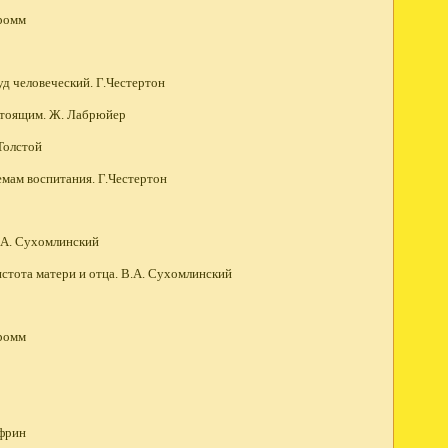
Фромм
уд человеческий. Г.Честертон
настоящим. Ж. Лабрюйер
 Толстой
емам воспитания. Г.Честертон
В.А. Сухомлинский
чистота матери и отца. В.А. Сухомлинский
Фромм
африн