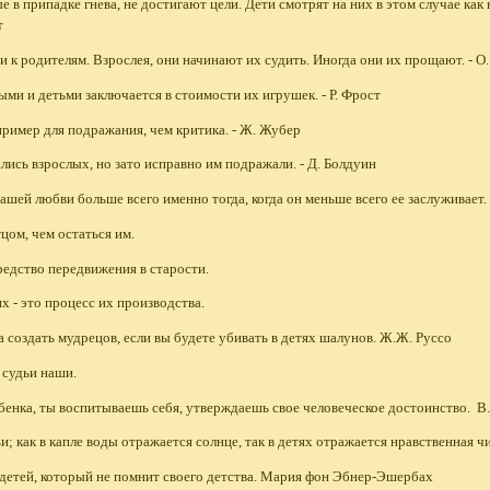
е в припадке гнева, не достигают цели. Дети смотрят на них в этом случае как 
т
и к родителям. Взрослея, они начинают их судить. Иногда они их прощают. - О
ыми и детьми заключается в стоимости их игрушек. - Р. Фрост
ример для подражания, чем критика. - Ж. Жубер
лись взрослых, но зато исправно им подражали. - Д. Болдуин
ашей любви больше всего именно тогда, когда он меньше всего ее заслуживает. 
тцом, чем остаться им.
средство передвижения в старости.
х - это процесс их производства.
а создать мудрецов, если вы будете убивать в детях шалунов. Ж.Ж. Руссо
 судьи наши.
бенка, ты воспитываешь себя, утверждаешь свое человеческое достоинство. 
ьи; как в капле воды отражается солнце, так в детях отражается нравственная 
 детей, который не помнит своего детства. Мария фон Эбнер-Эшербах