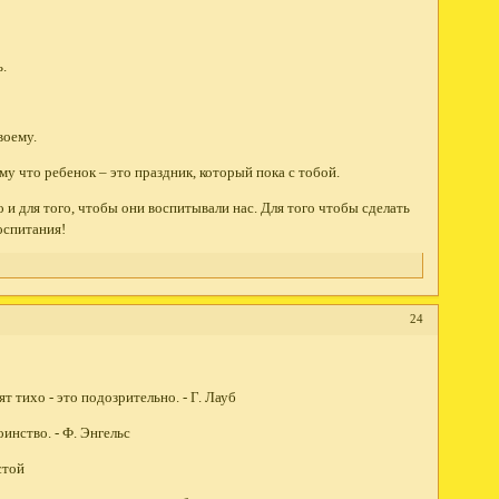
ь.
воему.
у что ребенок – это праздник, который пока с тобой.
 и для того, чтобы они воспитывали нас. Для того чтобы сделать
оспитания!
24
т тихо - это подозрительно. - Г. Лауб
инство. - Ф. Энгельс
стой