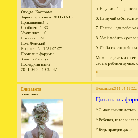
5. Не унижай в процесс
Откуда:
Кострома
Зарегистрирован
: 2011-02-16
6. Не мучай себя, если 
Приглашений:
0
Сообщений:
33
7. Помни – для ребенка
Уважение:
+10
8. Умей любить чужого р
Позитив:
+24
Пол:
Женский
9. Люби своего ребенка
Возраст:
45
[1981-07-07]
Провел на форуме:
Можно сделать из всего 
3 часа 27 минут
своего ребенка лучше, 
Последний визит:
2011-04-29 19:35:47
0
Поделиться
2011-04-11 22:5
Елизавета
Участник
Цитаты и афори
* С маленькими детьми, 
* Ребенок, который пер
* Будь правдив даже по