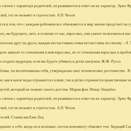
о слепок с характера родителей, он развивается в ответ на их характер. Эрих 
ской, тот не возьмет и строгостью. А.П. Чехов
тся в том, что с каждым ребенком все обновляется и мир заново предстает на с
ого, ни будущего, зато, в отличие от нас, взрослых, они умеют пользоваться 
похожи друг на друга, каждая несчастливая семья несчастлива по-своему. - Л.
цело зависит от отношения к ним взрослых, не от отношения взрослых к пробл
а создать мудрецов, если вы будете убивать в детях шалунов. Ж.Ж. Руссо
бенка, ты воспитываешь себя, утверждаешь свое человеческое достоинство. 
ьи; как в капле воды отражается солнце, так в детях отражается нравственная 
 детей, который не помнит своего детства. Мария фон Эбнер-Эшербах
о слепок с характера родителей, он развивается в ответ на их характер. Эрих 
ской, тот не возьмет и строгостью. А.П. Чехов
телей. Станислав Ежи Лец
кричит о себе, когда он в пеленках; потом понемногу сбавляет тон. Хораций С