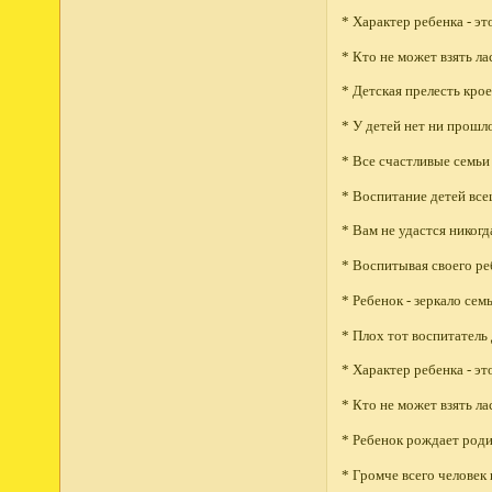
* Характер ребенка - эт
* Кто не может взять ла
* Детская прелесть крое
* У детей нет ни прошл
* Все счастливые семьи 
* Воспитание детей все
* Вам не удастся никогд
* Воспитывая своего ре
* Ребенок - зеркало сем
* Плох тот воспитатель
* Характер ребенка - эт
* Кто не может взять ла
* Ребенок рождает роди
* Громче всего человек 