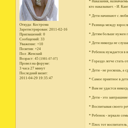
* Наказания, назначаемы
кто наказывает. - И. Кан
* Дети начинают с любв
Откуда:
Кострома
* Разница между взросл
Зарегистрирован
: 2011-02-16
* Детям больше нужен п
Приглашений:
0
Сообщений:
33
* Дети никогда не слуша
Уважение:
+10
Позитив:
+24
* Ребенок нуждается в в
Пол:
Женский
Возраст:
45
[1981-07-07]
* Гораздо легче стать о
Провел на форуме:
3 часа 27 минут
* Дети - не роскошь, а 
Последний визит:
2011-04-29 19:35:47
* Самое приятное в детя
* Вам не удастся никогд
* Дети - это завтрашние
* Воспитывая своего ре
* Ребенок - зеркало сем
* Плох тот воспитатель