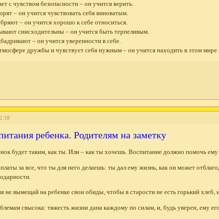
ет с чувством безопасности – он учится верить.
орят – он учится чувствовать себя виноватым.
обряют – он учится хорошо к себе относиться.
бывают снисходительны – он учится быть терпеливым.
дбадривают – он учится уверенности в себе.
атмосфере дружбы и чувствует себя нужным – он учится находить в этом мире
2:18
спитания ребенка. Родителям на заметку
енок будет таким, как ты. Или – как ты хочешь. Воспитание должно помочь ему 
 платы за все, что ты для него делаешь: ты дал ему жизнь, как он может отблаг
годарности.
я не вымещай на ребенке свои обиды, чтобы в старости не есть горький хлеб, и
облемам свысока: тяжесть жизни дана каждому по силам, и, будь уверен, ему ег