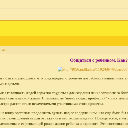
6:45
Общаться с ребенком. Как?
иги быстро разошлось, что подтвердило огромную потребность наших читател
ся с детьми.
ая готовность людей серьезно трудиться для создания психологического благ
ашей современной жизни. Специалисты "помогающих профессий" - практически
ыстро растет, стали незаменимыми участниками этого процесса.
на книгу заставила продолжать думать над ее содержанием: что еще было бы 
тих размышлений нашли отражение в настоящем издании. Прежде всего, в нег
амооценке и ее решающей роли в жизни ребенка и взрослого. Это составило со