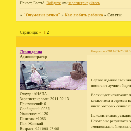
Привет, Гость!
Войдите
или
зарегистрируйтесь
.
»
"Очумелые ручки"
»
Как любить ребенка
»
Советы
Страница:
«
1
2
Поделиться
2011-03-25 20:5
Леонидовна
Администратор
Первое издание этой кн
помогают лучше общать
Откуда:
АНАПА
Восхищает исключительн
Зарегистрирован
: 2011-02-13
катаклизмы и стрессы н
Приглашений:
0
число которых сейчас б
Сообщений:
9936
Уважение:
+1120
Положительная реакция 
Позитив:
+1083
Некоторые результаты э
Пол:
Женский
эмоциональной жизни, с
Возраст:
65
[1961-07-06]