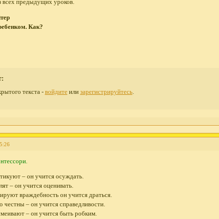
з всех предыдущих уроков.
йтер
ребенком. Как?
т:
рытого текста -
войдите
или
зарегистрируйтесь
.
5:26
нтессори.
итикуют – он учится осуждать.
лят – он учится оценивать.
ируют враждебность он учится драться.
о честны – он учится справедливости.
смеивают – он учится быть робким.