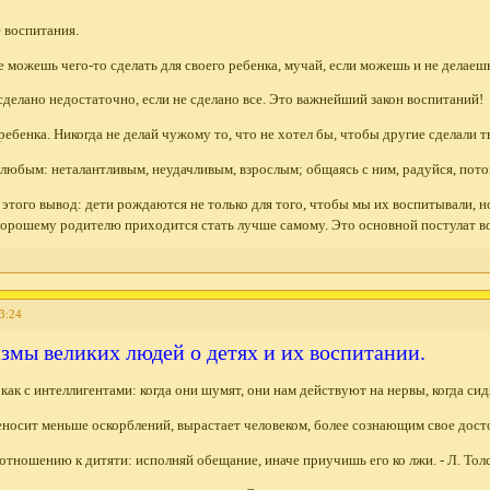
е воспитания.
не можешь чего-то сделать для своего ребенка, мучай, если можешь и не делаеш
 сделано недостаточно, если не сделано все. Это важнейший закон воспитаний!
ебенка. Никогда не делай чужому то, что не хотел бы, чтобы другие сделали т
 любым: неталантливым, неудачливым, взрослым; общаясь с ним, радуйся, потом
этого вывод: дети рождаются не только для того, чтобы мы их воспитывали, но
хорошему родителю приходится стать лучше самому. Это основной постулат в
3:24
змы великих людей о детях и их воспитании.
как с интеллигентами: когда они шумят, они нам действуют на нервы, когда сидя
еносит меньше оскорблений, вырастает человеком, более сознающим свое досто
 отношению к дитяти: исполняй обещание, иначе приучишь его ко лжи. - Л. Тол