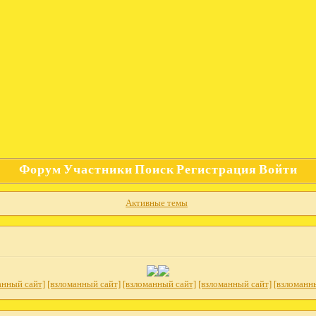
Форум
Участники
Поиск
Регистрация
Войти
Активные темы
анный сайт]
[взломанный сайт]
[взломанный сайт]
[взломанный сайт]
[взломанн