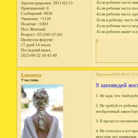
-Если ребенок часто жив
Зарегистрирован
: 2011-02-13
Приглашений:
0
-Если ребенка часто поз
Сообщений:
9936
-Если ребенка часто од
Уважение:
+1120
-Если к ребенку часто 
Позитив:
+1083
-Если ребенка часто по
Пол:
Женский
-Если ребенок живет в 
Возраст:
65
[1961-07-06]
Провел на форуме:
0
17 дней 14 часов
Последний визит:
2025-09-22 16:43:40
Поделиться
2011-04-11 22:5
Елизавета
Участник
9 заповедей во
1. Не жди, что твой реб
2. Не требуй от ребенка
необратимый закон бла
3. В процессе воспитани
4. Не относись к его пр
него еще нет привычки.