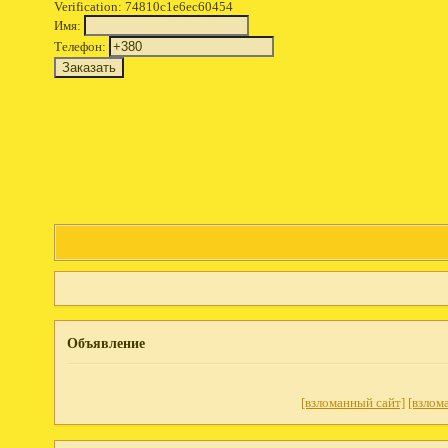
Verification: 74810c1e6ec60454
Имя:
Телефон:
Объявление
[взломанный сайт]
[взлом