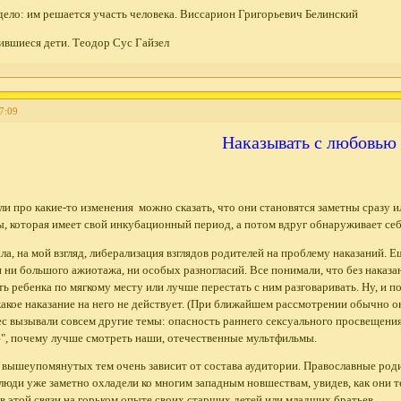
 дело: им решается участь человека. Виссарион Григорьевич Белинский
рившиеся дети. Теодор Сус Гайзел
7:09
Наказывать с любовью
ли про какие-то изменения можно сказать, что они становятся заметны сразу и
ы, которая имеет свой инкубационный период, а потом вдруг обнаруживает с
ла, на мой взгляд, либерализация взглядов родителей на проблему наказаний. Е
 ни большого ажиотажа, ни особых разногласий. Все понимали, что без наказан
ь ребенка по мягкому месту или лучше перестать с ним разговаривать. Ну, и п
кое наказание на него не действует. (При ближайшем рассмотрении обычно ока
с вызывали совсем другие темы: опасность раннего сексуального просвещения,
, почему лучше смотреть наши, отечественные мультфильмы.
 вышеупомянутых тем очень зависит от состава аудитории. Православные род
 люди уже заметно охладели ко многим западным новшествам, увидев, как они те
 в этой связи на горьком опыте своих старших детей или младших братьев.