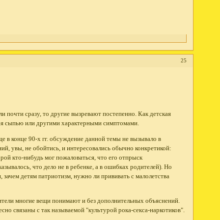
25
ли почти сразу, то другие вызревают постепенно. Как детская
ебя сыпью или другими характерными симптомами.
ще в конце 90-х гг. обсуждение данной темы не вызывало в
ий, увы, не обойтись, и интересовались обычно конкретикой:
орой кто-нибудь мог пожаловаться, что его отпрыск
зывалось, что дело не в ребенке, а в ошибках родителей). Но
 зачем детям патриотизм, нужно ли прививать с малолетства
ители многие вещи понимают и без дополнительных объяснений.
сно связаны с так называемой "культурой рока-секса-наркотиков".