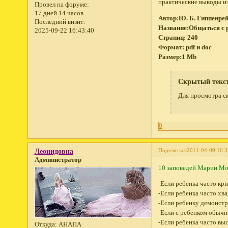
практические выводы и
Провел на форуме:
17 дней 14 часов
Автор:Ю. Б. Гиппенре
Последний визит:
Название:Общаться с 
2025-09-22 16:43:40
Страниц: 240
Формат: pdf и doс
Размер:1 Mb
Скрытый текс
Для просмотра ск
0
Поделиться
2011-04-09 16:3
Леонидовна
Администратор
10 заповедей Марии Мо
-Если ребенка часто кр
-Если ребенка часто хва
-Если ребенку демонстр
-Если с ребенком обычн
-Если ребенка часто вы
Откуда:
АНАПА