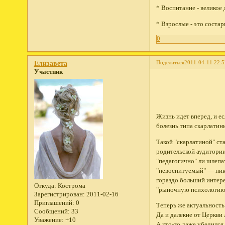
* Воспитание - великое
* Взрослые - это соста
0
Поделиться
2011-04-11 22:5
Елизавета
Участник
Жизнь идет вперед, и ес
болезнь типа скарлатин
Такой "скарлатиной" ста
родительской аудитории
"педагогично" ли шлепат
"невоспитуемый" — ника
гораздо больший интере
Откуда:
Кострома
"рыночную психологию"
Зарегистрирован
: 2011-02-16
Приглашений:
0
Теперь же актуальность
Сообщений:
33
Да и далекие от Церкви
Уважение:
+10
А кто-то даже убедился