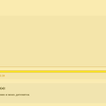
0:39
(а):
нию и моих дитеняток