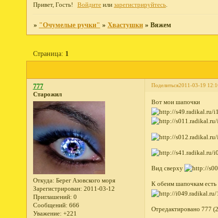
Привет, Гость!
Войдите
или
зарегистрируйтесь
.
»
"Очумелые ручки"
»
Хвастушки
»
Вяжем
Страница:
1
Поделиться
2011-03-19 12:1
777
Старожил
Вот мои шапочки
Вид сверху
Откуда:
Берег Азовского моря
К обеим шапочкам есть
Зарегистрирован
: 2011-03-12
Приглашений:
0
Сообщений:
666
Отредактировано 777 (2
Уважение:
+221