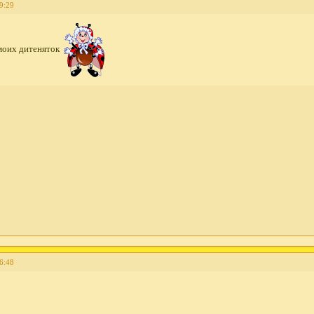
9:29
моих дитеняток
6:48