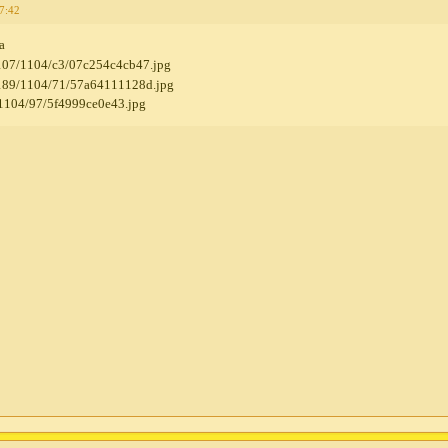
7:42
а