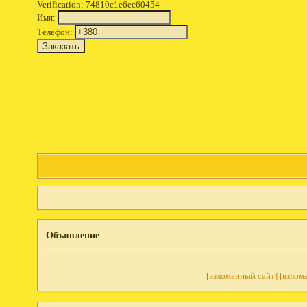
Verification: 74810c1e6ec60454
Имя:
Телефон:
Объявление
[взломанный сайт]
[взлом