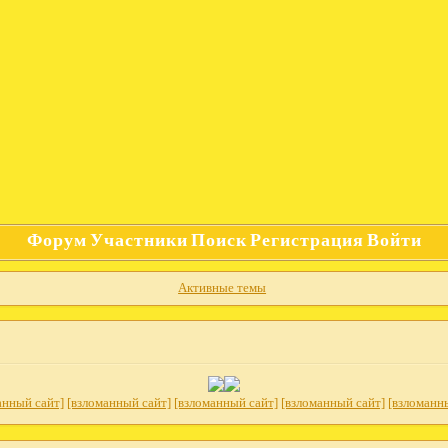
Форум
Участники
Поиск
Регистрация
Войти
Активные темы
анный сайт]
[взломанный сайт]
[взломанный сайт]
[взломанный сайт]
[взломанн