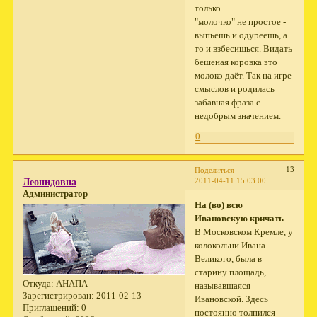
только
"молочко" не простое -
выпьешь и одуреешь, а
то и взбесишься. Видать
бешеная коровка это
молоко даёт. Так на игре
смыслов и родилась
забавная фраза с
недобрым значением.
0
13
Поделиться
2011-04-11 15:03:00
Леонидовна
Администратор
На (во) всю
Ивановскую кричать
В Московском Кремле, у
колокольни Ивана
Великого, была в
старину площадь,
Откуда:
АНАПА
называвшаяся
Зарегистрирован
: 2011-02-13
Ивановской. Здесь
Приглашений:
0
постоянно толпился