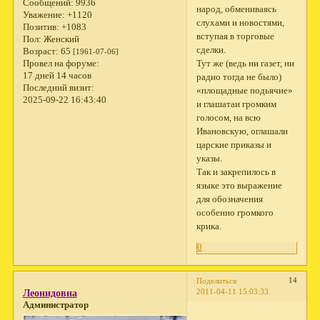
Сообщений:
9936
народ, обмениваясь
Уважение:
+1120
слухами и новостями,
Позитив:
+1083
вступая в торговые
Пол:
Женский
сделки.
Возраст:
65
[1961-07-06]
Тут же (ведь ни газет, ни
Провел на форуме:
17 дней 14 часов
радио тогда не было)
Последний визит:
«площадные подьячие»
2025-09-22 16:43:40
и глашатаи громким
голосом, на всю
Ивановскую, оглашали
царские приказы и
указы.
Так и закрепилось в
языке это выражение
для обозначения
особенно громкого
крика.
0
14
Поделиться
2011-04-11 15:03:33
Леонидовна
Администратор