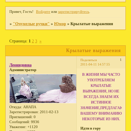
Привет, Гость!
Войдите
или
зарегистрируйтесь
.
»
"Очумелые ручки"
»
Юмор
»
Крылатые выражения
Страница:
1
2
3
»
Крылатые выражения
1
Поделиться
2011-04-11 14:57:55
Леонидовна
Администратор
В ЖИЗНИ МЫ ЧАСТО
УПОТРЕБЛЯЕМ
КРЫЛАТЫЕ
ВЫРАЖЕНИЯ, НО НЕ
ВСЕГДА ЗНАЕМ ИХ
ИСТИННОЕ
Откуда:
АНАПА
ЗНАЧЕНИЕ,ПРЕДЛАГАЮ
Зарегистрирован
: 2011-02-13
ВАШЕМУ ВНИМАНИЮ
Приглашений:
0
НЕКОТОРЫЕ ИЗ НИХ.
Сообщений:
9936
Уважение:
+1120
Идти в гору