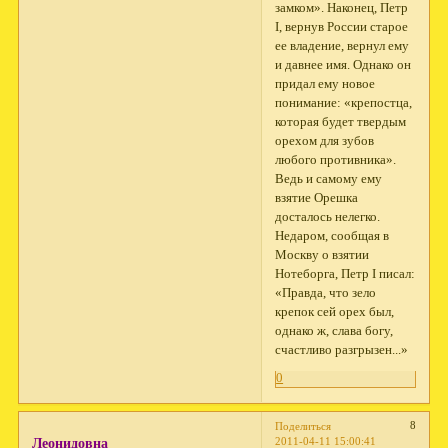
замком». Нако­нец, Петр
I, вернув России старое
ее владение, вернул ему
и давнее имя. Однако он
придал ему новое
понимание: «крепостца,
которая будет твердым
орехом для зубов
любого про­тивника».
Ведь и самому ему
взятие Орешка
досталось нелегко.
Недаром, сообщая в
Москву о взятии
Нотеборга, Петр I писал:
«Правда, что зело
крепок сей орех был,
однако ж, слава богу,
счастливо разгрызен...»
0
8
Поделиться
2011-04-11 15:00:41
Леонидовна