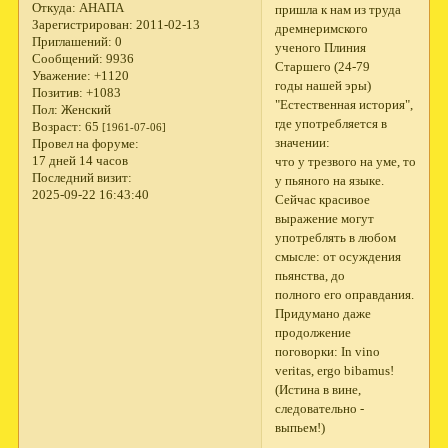
Откуда:
АНАПА
пришла к нам из труда
Зарегистрирован
: 2011-02-13
дремнеримского
Приглашений:
0
ученого Плиния
Сообщений:
9936
Старшего (24-79
Уважение:
+1120
годы нашей эры)
Позитив:
+1083
"Естественная история",
Пол:
Женский
где употребляется в
Возраст:
65
[1961-07-06]
значении:
Провел на форуме:
17 дней 14 часов
что у трезвого на уме, то
Последний визит:
у пьяного на языке.
2025-09-22 16:43:40
Сейчас красивое
выражение могут
употреблять в любом
смысле: от осуждения
пьянства, до
полного его оправдания.
Придумано даже
продолжение
поговорки: In vino
veritas, ergo bibamus!
(Истина в вине,
следовательно -
выпьем!)