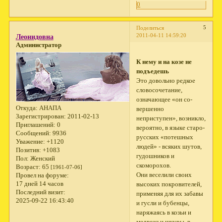
0
5
Поделиться
2011-04-11 14:59:20
Леонидовна
Администратор
К нему и на козе не
подъедешь
Это довольно редкое
словосочетание,
означающее «он со­
Откуда:
АНАПА
вершенно
Зарегистрирован
: 2011-02-13
неприступен», возникло,
Приглашений:
0
вероятно, в языке старо­
Сообщений:
9936
русских «потешных
Уважение:
+1120
людей» - всяких шутов,
Позитив:
+1083
гудошников и
Пол:
Женский
скоморохов.
Возраст:
65
[1961-07-06]
Они веселили своих
Провел на форуме:
17 дней 14 часов
высоких покровителей,
Последний визит:
применяя для их забавы
2025-09-22 16:43:40
и гусли и бубенцы,
наряжаясь в козьи и