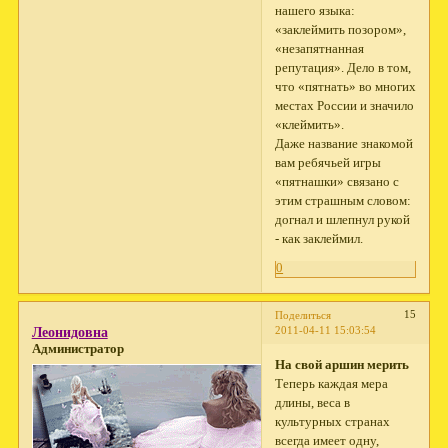
нашего языка:
«заклеймить позором»,
«незапятнанная
репутация». Дело в том,
что «пятнать» во многих
местах России и значило
«клеймить».
Даже название знакомой
вам ребячьей игры
«пятнашки» связано с
этим страшным словом:
догнал и шлепнул рукой
- как заклеймил.
0
15
Поделиться
2011-04-11 15:03:54
Леонидовна
Администратор
На свой аршин мерить
Теперь каждая мера
длины, веса в
культурных странах
всегда имеет одну,