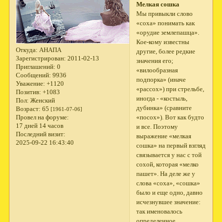
Мелкая сошка
Мы привыкли слово
«соха» понимать как
«орудие землепашца».
Кое-кому известны
Откуда:
АНАПА
другие, более редкие
Зарегистрирован
: 2011-02-13
значения его;
Приглашений:
0
«вилообразная
Сообщений:
9936
подпорка» (иначе
Уважение:
+1120
«рассох») при стрельбе,
Позитив:
+1083
иногда - «костыль,
Пол:
Женский
дубинка» (сравните
Возраст:
65
[1961-07-06]
«посох»). Вот как будто
Провел на форуме:
17 дней 14 часов
и все. Поэтому
Последний визит:
выражение «мелкая
2025-09-22 16:43:40
сошка» на первый взгляд
связывается у нас с той
сохой, которая «мелко
пашет». На деле же у
слова «соха», «сошка»
было и еще одно, давно
исчезнувшее значение:
так именовалось
определенное