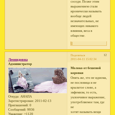
соседи. Позже этим
выражением стали
иронически называть
вообще людей
незначительных, не
имеющих никакого
влияния, веса в
обществе.
0
12
Поделиться
2011-04-11 15:02:34
Леонидовна
Администратор
Молоко от бешеной
коровки
Опять же, это не идиома,
не пословица и не
крылатое слово, а
эвфемизм, то есть,
Откуда:
АНАПА
уклончивое выражение,
Зарегистрирован
: 2011-02-13
употребляемое там, где
Приглашений:
0
не
Сообщений:
9936
хотят называть вещи
Уважение:
+1120