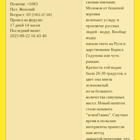
своими именами.
Позитив:
+1083
Молоком от бешеной
Пол:
Женский
коровки
Возраст:
65
[1961-07-06]
величают усладу и
Провел на форуме:
17 дней 14 часов
проклятие русских
Последний визит:
людей - водку. Вообще
2025-09-22 16:43:40
водку
начали гнать на Руси в
царствование Бориса
Годунова или чуть
раньше.
Крепость той водки
была 26-30 градусов, а
цвет она имела
зеленоватый
из-за большого
количества сивушных
масел. Hовый напиток
стали называть
"зеленО вино". Смутное
время и польские
интервенты принесли
нам метод
закрытой перегонки, что