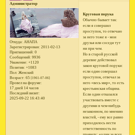
Администратор
Круговая порука
Обычно бывает так:
если я совершил
проступок, то отвечаю
за него тоже я - мои
Откуда:
АНАПА
друзья или соседи тут
Зарегистрирован
: 2011-02-13
ни при чем.
Приглашений:
0
Но в старой русской
Сообщений:
9936
деревне действовал
Уважение:
+1120
закон круговой поруки:
Позитив:
+1083
если один совершал
Пол:
Женский
проступок, отвечал за
Возраст:
65
[1961-07-06]
него «весь мир», то есть
Провел на форуме:
17 дней 14 часов
крестьянская община.
Последний визит:
Если один отказался
2025-09-22 16:43:40
участвовать вместе с
другими в чем-нибудь
незаконном, по мнению
властей, - ему все равно
при­ходилось нести
ответственность по
правилу: «один за всех,