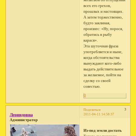
молитвой об отпущении
всех его грехов,
прошлых и настоящих.
А затем торжественно,
будто заклиная,
произнес: «Ну, порося,
обра­тись в рыбу
карася».
Эта шуточная фраза
употребляется и ныне,
когда обстоя­тельства
вынуждают кого-либо
выдать действительное
за желаемое, пойти на
сделку со своей
совестью.
0
3
Поделиться
2011-04-11 14:58:37
Леонидовна
Администратор
Из-под земли достать