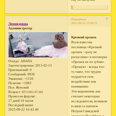
0
7
Поделиться
2011-04-11 15:00:12
Леонидовна
Администратор
Крепкий орешек
Всем известна
пословица «Крепкий
орешек - сразу не
раскусишь» и поговорка
Откуда:
АНАПА
«Орешек не по зубам».
Зарегистрирован
: 2011-02-13
«Орешек» - всегда что-
Приглашений:
0
то такое, что трудно
Сообщений:
9936
поддается силе,
Уважение:
+1120
воздействию или
Позитив:
+1083
пониманию.
Пол:
Женский
Эти выражения, как
Возраст:
65
[1961-07-06]
считают некоторые
Провел на форуме:
17 дней 14 часов
исследователи, возникли
Последний визит:
в связи со взятием
2025-09-22 16:43:40
Петром I шведской
крепости Нотеббрга, в