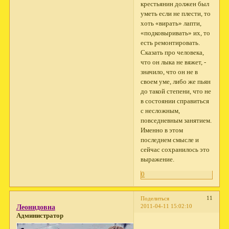
крестьянин должен был
уметь если не плести, то
хоть «вирать» лапти,
«подковыривать» их, то
есть ремонтировать.
Сказать про человека,
что он лыка не вяжет, -
значило, что он не в
своем уме, либо же пьян
до такой степени, что не
в состоянии справиться
с несложным,
повседневным занятием.
Именно в этом
последнем смысле и
сейчас сохранилось это
выражение.
0
11
Поделиться
2011-04-11 15:02:10
Леонидовна
Администратор