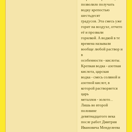
позволило получать
водку крепостью
шестьдесят
градусов. Эта смесь уже
горит на воздухе, отчего
её и прозвали
горилкой. А водкой в те
времена называли
вообще любой раствор и
в
особенности - кислоты.
Крепкая водка - азотная
кислота, царская
водка - смесь соляной и
азотной кислот, в
которой растворяется
царь
металлов - золото...
Лишь во второй
половине
девятнадцатого века
после работ Дмитрия
Ивановича Менделеева