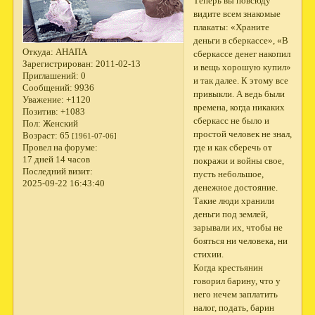
Теперь вы повсюду
видите всем знакомые
плакаты: «Храните
деньги в сберкассе», «В
Откуда:
АНАПА
сберкассе денег накопил
Зарегистрирован
: 2011-02-13
и вещь хорошую купил»
Приглашений:
0
и так далее. К этому все
Сообщений:
9936
привыкли. А ведь были
Уважение:
+1120
времена, когда никаких
Позитив:
+1083
сберкасс не было и
Пол:
Женский
простой че­ловек не знал,
Возраст:
65
[1961-07-06]
где и как сберечь от
Провел на форуме:
17 дней 14 часов
покражи и войны свое,
Последний визит:
пусть небольшое,
2025-09-22 16:43:40
денежное достояние.
Такие люди хранили
деньги под землей,
зарывали их, чтобы не
бояться ни человека, ни
стихии.
Когда крестьянин
говорил барину, что у
него нечем заплатить
налог, подать, барин