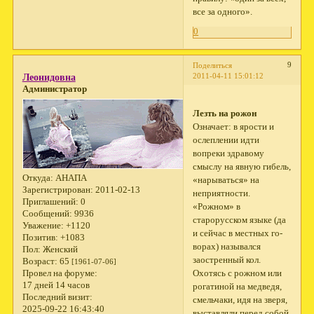
все за одного».
0
9
Поделиться
2011-04-11 15:01:12
Леонидовна
Администратор
Лезть на рожон
Означает: в ярости и
ослеплении идти
вопреки здравому
смыслу на явную гибель,
Откуда:
АНАПА
«нарываться» на
Зарегистрирован
: 2011-02-13
неприятности.
Приглашений:
0
«Рожном» в
Сообщений:
9936
старорусском языке (да
Уважение:
+1120
и сейчас в местных го­
Позитив:
+1083
ворах) назывался
Пол:
Женский
заостренный кол.
Возраст:
65
[1961-07-06]
Охотясь с рожном или
Провел на форуме:
17 дней 14 часов
рогатиной на медведя,
Последний визит:
смельчаки, идя на зверя,
2025-09-22 16:43:40
выставляли перед собой