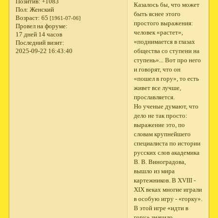
Позитив:
+1083
Казалось бы, что может
Пол:
Женский
быть яснее этого
Возраст:
65
[1961-07-06]
простого выражения:
Провел на форуме:
человек «растет»,
17 дней 14 часов
«поднимается в глазах
Последний визит:
общества со ступени на
2025-09-22 16:43:40
ступень»... Вот про него
и говорят, что он
«пошел в гору», то есть
живет все лучше,
прославляется.
Но ученые думают, что
дело не так просто:
выражение это, по
словам крупнейшего
специалиста по истории
русских слов академика
В. В. Виноградова,
вышло из мира
картежников. В XVIII -
XIX веках многие играли
в особую игру - «горку».
В этой игре «идти в
гору» значило