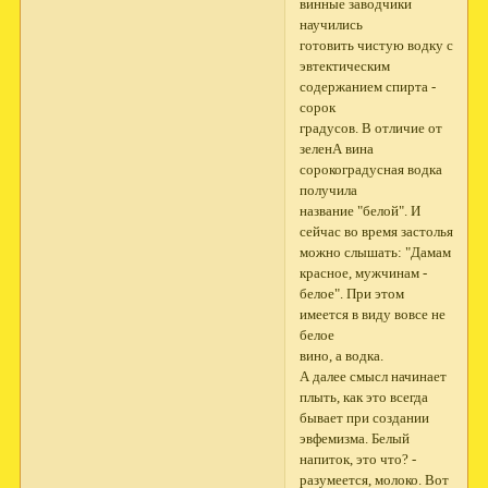
винные заводчики
научились
готовить чистую водку с
эвтектическим
содержанием спирта -
сорок
градусов. В отличие от
зеленА вина
сорокоградусная водка
получила
название "белой". И
сейчас во время застолья
можно слышать: "Дамам
красное, мужчинам -
белое". При этом
имеется в виду вовсе не
белое
вино, а водка.
А далее смысл начинает
плыть, как это всегда
бывает при создании
эвфемизма. Белый
напиток, это что? -
разумеется, молоко. Вот