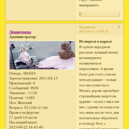
выигрывать.
0
2
Поделиться
2011-04-11 14:58:15
Леонидовна
Администратор
Из порося в карася
В одном народном
рассказе лукавый монах
вознамерился
полакомиться
поросенком. А время
Откуда:
АНАПА
было для этого совсем
Зарегистрирован
: 2011-02-13
неподходящее - только
Приглашений:
0
что наступил пост.
Сообщений:
9936
Монах дерзко пренебрег
Уважение:
+1120
строжайшим запретом
Позитив:
+1083
церкви - «в пост мяса ни-
Пол:
Женский
ни»; однако он пошел на
Возраст:
65
[1961-07-06]
это лишь после того, как
Провел на форуме:
17 дней 14 часов
почтительно обратился
Последний визит:
к господу богу с
2025-09-22 16:43:40