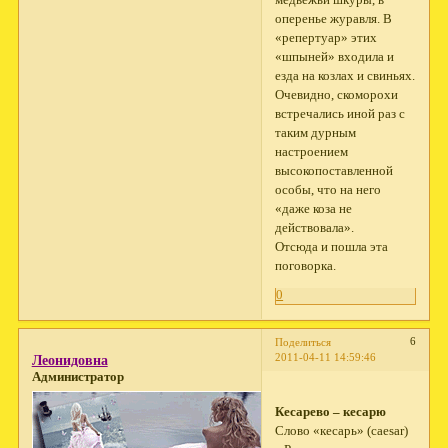
медвежьи шкуры, в
оперенье журавля. В
«репертуар» этих
«шпыней» входила и
езда на козлах и свиньях.
Очевидно, скоморохи
встречались иной раз с
таким дурным
настроением
высокопоставленной
особы, что на него
«даже коза не
действовала».
Отсюда и пошла эта
поговорка.
0
6
Поделиться
2011-04-11 14:59:46
Леонидовна
Администратор
Кесарево – кесарю
Слово «кесарь» (caesar)