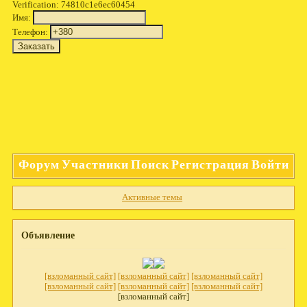
Verification: 74810c1e6ec60454
Имя:
Телефон:
Форум
Участники
Поиск
Регистрация
Войти
Активные темы
Объявление
[взломанный сайт]
[взломанный сайт]
[взломанный сайт]
[взломанный сайт]
[взломанный сайт]
[взломанный сайт]
[взломанный сайт]