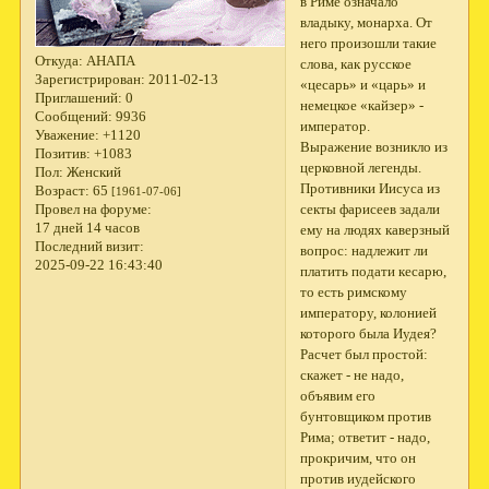
в Риме означало
владыку, монарха. От
него произошли такие
Откуда:
АНАПА
слова, как русское
Зарегистрирован
: 2011-02-13
«цесарь» и «царь» и
Приглашений:
0
немецкое «кайзер» -
Сообщений:
9936
император.
Уважение:
+1120
Выражение возникло из
Позитив:
+1083
церковной легенды.
Пол:
Женский
Противники Иисуса из
Возраст:
65
[1961-07-06]
секты фарисеев задали
Провел на форуме:
17 дней 14 часов
ему на людях каверзный
Последний визит:
вопрос: надлежит ли
2025-09-22 16:43:40
платить подати кесарю,
то есть римскому
императору, колонией
которого была Иудея?
Расчет был простой:
скажет - не надо,
объявим его
бунтовщиком против
Рима; ответит - надо,
прокричим, что он
против иудейского