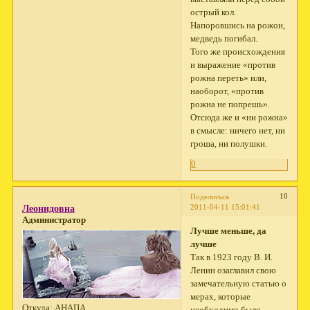
острый кол.
Напоровшись на рожон,
медведь погибал.
Того же происхождения
и выражение «против
рожна переть» или,
наоборот, «против
рожна не попрешь».
Отсюда же и «ни рожна»
в смысле: ничего нет, ни
гроша, ни полушки.
0
10
Поделиться
2011-04-11 15:01:41
Леонидовна
Администратор
Лучше меньше, да
лучше
Так в 1923 году В. И.
Ленин озаглавил свою
замечательную статью о
мерах, которые
Откуда:
АНАПА
необходимо было