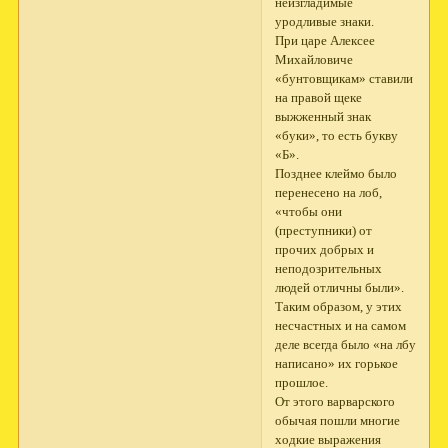
неизгладимые
уродливые знаки.
При царе Алексее
Михайловиче
«бунтовщикам» ставили
на правой щеке
выжженный знак
«буки», то есть букву
«Б».
Позднее клеймо было
перенесено на лоб,
«чтобы они
(преступники) от
прочих добрых и
неподозрительных
людей отличны были».
Таким образом, у этих
несчастных и на самом
деле всегда было «на лбу
написано» их горькое
прошлое.
От этого варварского
обычая пошли многие
ходкие выражения