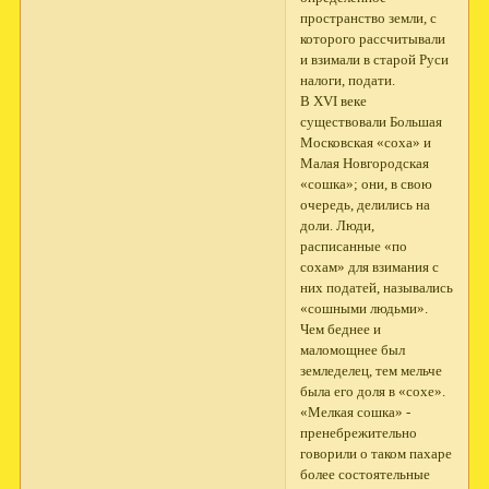
пространство земли, с
которого рассчитывали
и взимали в старой Руси
налоги, подати.
В XVI веке
существовали Большая
Московская «соха» и
Малая Новгородская
«сошка»; они, в свою
очередь, делились на
доли. Люди,
расписанные «по
сохам» для взимания с
них податей, назывались
«сошными людьми».
Чем беднее и
маломощнее был
земледелец, тем мельче
была его доля в «сохе».
«Мелкая сошка» -
пренебрежительно
говорили о таком пахаре
более состоятельные