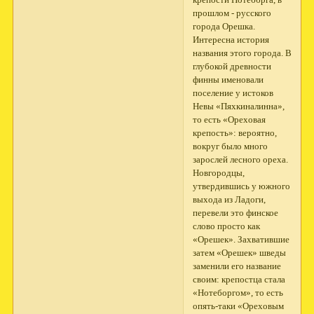
прошлом - русского
города Орешка.
Интересна история
названия этого города. В
глубокой древности
финны именовали
поселение у истоков
Невы «Пяхкиналинна»,
то есть «Ореховая
крепость»: вероятно,
вокруг было много
зарослей лесного ореха.
Новгородцы,
утвердившись у южного
выхода из Ладоги,
перевели это фин­ское
слово просто как
«Орешек». Захватившие
затем «Орешек» шведы
заменили его название
своим: крепостца стала
«Нотеборгом», то есть
опять-таки «Ореховым