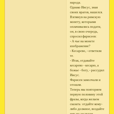
народа.
Однако Иисус, зная
своих врагов, нашелся.
Взглянув на римскую
монету, которыми
оплачивались подати,
он, в свою очередь,
спросил фарисеев:
- А чье на монете
изображение?
- Кесарево, - ответили
те.
- Итак, отдавайте
кесарево - кесарю, а
божье - богу, - рассудил
Иисус.
Фарисеи замолчали и
отошли.
Теперь мы повторяем
первую половину этой
фразы, когда желаем
сказать: отдайте кому-
либо должное, воздайте
ему по заслугам.