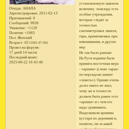
установленную законом
Откуда:
АНАПА
величину: повсюду есть
Зарегистрирован
: 2011-02-13
особые учреждения,
Приглашений:
0
которые следят за
Сообщений:
9936
точностью
Уважение:
+1120
сантиметровых линеек,
Позитив:
+1083
гирь, применяемых при
Пол:
Женский
взвешивании, и других
Возраст:
65
[1961-07-06]
мер.
Провел на форуме:
17 дней 14 часов
Не так было раньше.
Последний визит:
На Руси издавна была
2025-09-22 16:43:40
принята восточная мера
- «аршин» (слово «арш»
по-персидски значит
«локоть»). Однако очень
долго никто не знал,
чему же в точности
должен быть равен этот
«аршин» и с чем его
надо сравнивать.
Выделывали аршины
кустари по деревням и,
понятно, ни за какой