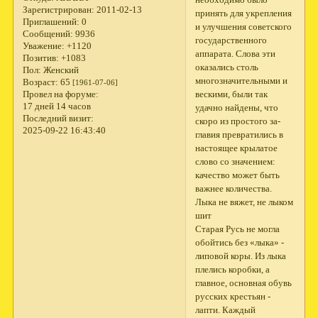
Зарегистрирован
: 2011-02-13
принять для укрепления
Приглашений:
0
и улучшения советского
Сообщений:
9936
государственного
Уважение:
+1120
аппарата. Слова эти
Позитив:
+1083
оказались столь
Пол:
Женский
многозначительными и
Возраст:
65
[1961-07-06]
вескими, были так
Провел на форуме:
17 дней 14 часов
удачно найдены, что
Последний визит:
скоро из простого за­
2025-09-22 16:43:40
главия превратились в
настоящее крылатое
слово со значе­нием:
качество может быть
важнее количества.
Лыка не вяжет, не лыком
шит
Старая Русь не могла
обойтись без «лыка» -
липовой коры. Из лыка
плелись коробки, а
главное, основная обувь
русских крестьян -
лапти. Каждый