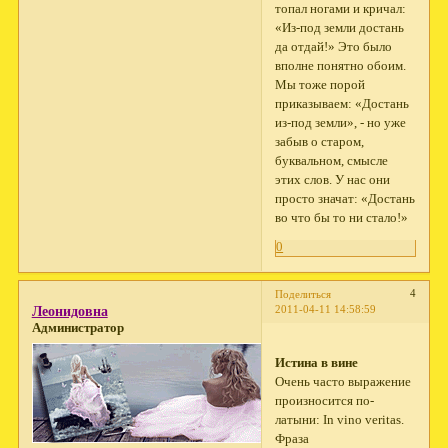
топал ногами и кричал:
«Из-под земли достань
да отдай!» Это было
вполне понятно обоим.
Мы тоже порой
приказываем: «Достань
из-под земли», - но уже
забыв о старом,
буквальном, смысле
этих слов. У нас они
просто значат: «Достань
во что бы то ни стало!»
0
4
Поделиться
2011-04-11 14:58:59
Леонидовна
Администратор
Истина в вине
Очень часто выражение
произносится по-
латыни: In vino veritas.
Фраза