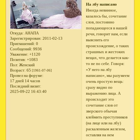
На лбу написано
Иногда невинное,
казалось бы, сочетание
слов, постоянно
попадающееся в нашей
Откуда:
АНАПА
речи, говорит нам, если
Зарегистрирован
: 2011-02-13
выяснить его
Приглашений:
0
происхождение, о таких
Сообщений:
9936
страшных и жестоких
Уважение:
+1120
вещах, что де­лается как-
Позитив:
+1083
то не по себе. Говоря:
Пол:
Женский
«У него на лбу
Возраст:
65
[1961-07-06]
написано», мы разумеем
Провел на форуме:
17 дней 14 часов
очень простую вещь:
Последний визит:
сразу видно по
2025-09-22 16:43:40
выражению лица. А
происходит это
сочетание слов от
зверского обычая
клеймить преступников
(на лице или на лбу)
раскаленным железом,
оставляя на нем