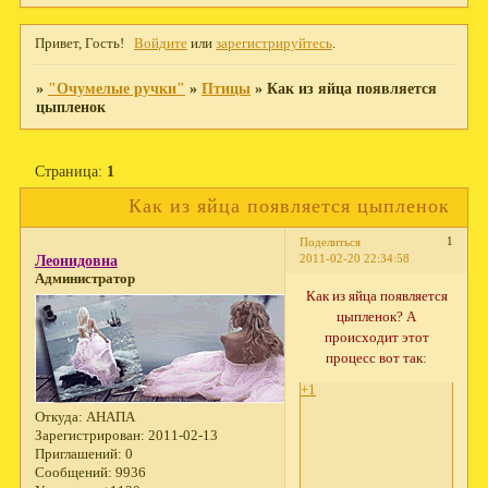
Привет, Гость!
Войдите
или
зарегистрируйтесь
.
»
"Очумелые ручки"
»
Птицы
»
Как из яйца появляется
цыпленок
Страница:
1
Как из яйца появляется цыпленок
1
Поделиться
2011-02-20 22:34:58
Леонидовна
Администратор
Как из яйца появляется
цыпленок? А
происходит этот
процесс вот так:
+1
Откуда:
АНАПА
Зарегистрирован
: 2011-02-13
Приглашений:
0
Сообщений:
9936