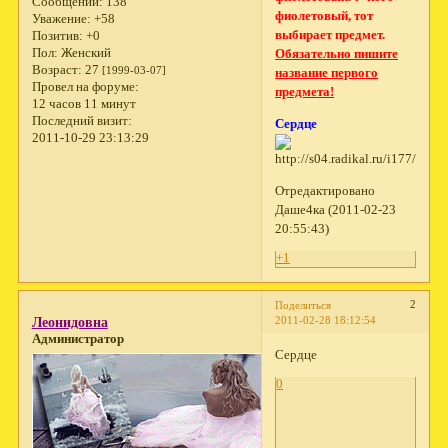
Сообщений:
138
фиолетовый, тот
Уважение:
+58
выбирает предмет.
Позитив:
+0
Пол:
Женский
Обязательно пишите
Возраст:
27
[1999-03-07]
название первого
Провел на форуме:
предмета!
12 часов 11 минут
Последний визит:
Сердце
2011-10-29 23:13:29
Отредактировано
Даше4ка (2011-02-23
20:55:43)
+1
2
Поделиться
2011-02-28 18:12:54
Леонидовна
Администратор
Сердце
0