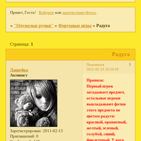
Привет, Гость!
Войдите
или
зарегистрируйтесь
.
»
"Очумелые ручки"
»
Форумные игры
»
Радуга
Страница:
1
Радуга
1
Поделиться
2011-02-23 20:54:19
Даше4ка
Активист
Правила:
Первый игрок
загадывает предмет,
остальные игроки
выкладывают фотки
этого предмета по
цветам радуги:
красный, оранжевый,
желтый, зеленый,
Зарегистрирован
: 2011-02-15
голубой, синий,
Приглашений:
0
фиолетовый. У кого