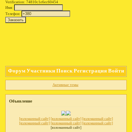
Verification: 74810c1e6ec60454
Имя:
Телефон:
Форум
Участники
Поиск
Регистрация
Войти
Активные темы
Объявление
[взломанный сайт]
[взломанный сайт]
[взломанный сайт]
[взломанный сайт]
[взломанный сайт]
[взломанный сайт]
[взломанный сайт]