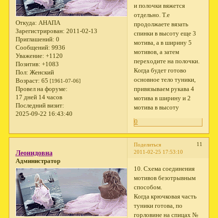
и полочки вяжется
отдельно. Т.е
Откуда:
АНАПА
продолжаете вязать
Зарегистрирован
: 2011-02-13
спинки в высоту еще 3
Приглашений:
0
мотива, а в ширину 5
Сообщений:
9936
мотивов, а затем
Уважение:
+1120
переходите на полочки.
Позитив:
+1083
Когда будет готово
Пол:
Женский
основное тело туники,
Возраст:
65
[1961-07-06]
привязываем рукава 4
Провел на форуме:
17 дней 14 часов
мотива в ширину и 2
Последний визит:
мотива в высоту
2025-09-22 16:43:40
0
11
Поделиться
2011-02-25 17:53:10
Леонидовна
Администратор
10. Схема соединения
мотивов безотрывным
способом.
Когда крючковая часть
туники готова, по
горловине на спицах №