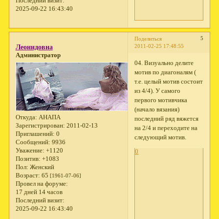
Последний визит:
2025-09-22 16:43:40
5
Поделиться
2011-02-25 17:48:55
Леонидовна
Администратор
04. Визуально делите
мотив по диагоналям (
т.е. целый мотив состоит
из 4/4). У самого
первого мотивчика
(начало вязания)
Откуда:
АНАПА
последний ряд вяжется
Зарегистрирован
: 2011-02-13
на 2/4 и переходите на
Приглашений:
0
следующий мотив.
Сообщений:
9936
Уважение:
+1120
0
Позитив:
+1083
Пол:
Женский
Возраст:
65
[1961-07-06]
Провел на форуме:
17 дней 14 часов
Последний визит:
2025-09-22 16:43:40