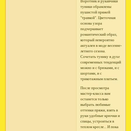
Воротник и рукавчики
туники обрамлены
пушистой пряжей
"травкой". Цветочная
основа узора
подчеркивает
романтический образ,
который невероятно
актуален в моде весенне-
летнего сезона.
Сочетать тунику в духе
современных тенденций
можно и с брюками, и с
шортами, и с
трикотажным платьем.
После просмотра
мастер-класса вам
останется только
выбрать любимые
оттенки пряжи, взять в
руки удобные крючки и
спицы, устроиться в
теплом кресле... И пока