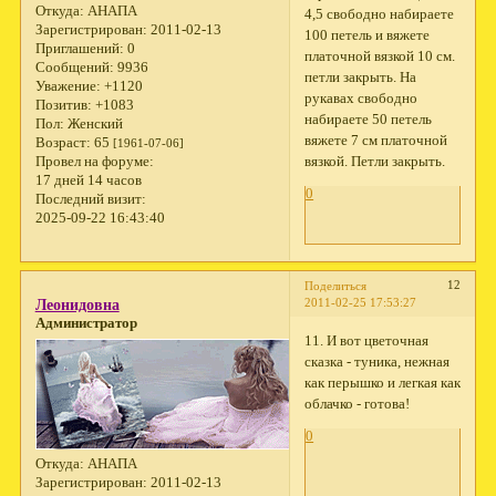
Откуда:
АНАПА
4,5 свободно набираете
Зарегистрирован
: 2011-02-13
100 петель и вяжете
Приглашений:
0
платочной вязкой 10 см.
Сообщений:
9936
петли закрыть. На
Уважение:
+1120
рукавах свободно
Позитив:
+1083
набираете 50 петель
Пол:
Женский
вяжете 7 см платочной
Возраст:
65
[1961-07-06]
вязкой. Петли закрыть.
Провел на форуме:
17 дней 14 часов
0
Последний визит:
2025-09-22 16:43:40
12
Поделиться
2011-02-25 17:53:27
Леонидовна
Администратор
11. И вот цветочная
сказка - туника, нежная
как перышко и легкая как
облачко - готова!
0
Откуда:
АНАПА
Зарегистрирован
: 2011-02-13