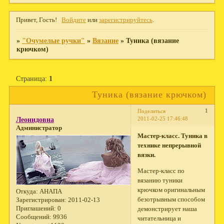
Привет, Гость!
Войдите
или
зарегистрируйтесь
.
»
"Очумелые ручки"
»
Вязание
»
Туника (вязание
крючком)
Страница:
1
Туника (вязание крючком)
1
Поделиться
2011-02-25 17:46:48
Леонидовна
Администратор
Мастер-класс. Туника в
технике непрерывной
вязки.
Мастер-класс по
вязанию туники
крючком оригинальным
Откуда:
АНАПА
безотрывным способом
Зарегистрирован
: 2011-02-13
Приглашений:
0
демонстрирует наша
Сообщений:
9936
читательница и