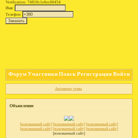
Verification: 74810c1e6ec60454
Имя:
Телефон:
Форум
Участники
Поиск
Регистрация
Войти
Активные темы
Объявление
[взломанный сайт]
[взломанный сайт]
[взломанный сайт]
[взломанный сайт]
[взломанный сайт]
[взломанный сайт]
[взломанный сайт]