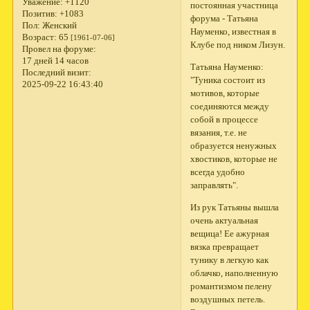
Уважение:
+1120
постоянная участница
Позитив:
+1083
форума - Татьяна
Пол:
Женский
Науменко, известная в
Возраст:
65
[1961-07-06]
Клубе под ником Лизун.
Провел на форуме:
17 дней 14 часов
Татьяна Науменко:
Последний визит:
"Туника состоит из
2025-09-22 16:43:40
мотивов, которые
соединяются между
собой в процессе
вязания, т.е. не
образуется ненужных
хвостиков, которые не
всегда удобно
заправлять".
Из рук Татьяны вышла
очень актуальная
вещица! Ее ажурная
вязка превращает
тунику в легкую как
облачко, наполненную
романтизмом пелену
воздушных петель.