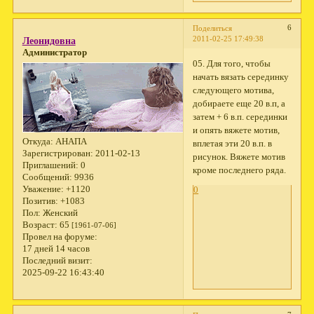
6
Поделиться
2011-02-25 17:49:38
Леонидовна
Администратор
05. Для того, чтобы
начать вязать серединку
следующего мотива,
добираете еще 20 в.п, а
затем + 6 в.п. серединки
и опять вяжете мотив,
Откуда:
АНАПА
вплетая эти 20 в.п. в
Зарегистрирован
: 2011-02-13
рисунок. Вяжете мотив
Приглашений:
0
кроме последнего ряда.
Сообщений:
9936
Уважение:
+1120
0
Позитив:
+1083
Пол:
Женский
Возраст:
65
[1961-07-06]
Провел на форуме:
17 дней 14 часов
Последний визит:
2025-09-22 16:43:40