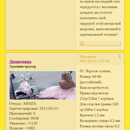
за окном последний снег
чередуется с весенним
дождем, вы успеете
пополнить свой
гардероб этой авторской
моделью, выполненной в
оригинальной технике!
+1
2
Поделиться
2011-02-25 17:47:34
Леонидовна
Администратор
01. Чертеж туники.
Размер 44/46
(российский).
Вам потребуется:
Пряжа кид-мохер
25гр/230м 7 клубков
Откуда:
АНАПА
Для отделки травка 100
Зарегистрирован
: 2011-02-13
гр/200м 1 клубок
Приглашений:
0
Крючок 1,5 мм
Сообщений:
9936
Кольцевые спицы 4,5 мм
Уважение:
+1120
Размер мотива около 9,5
Позитив:
+1083