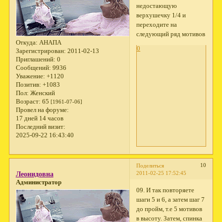
недостающую
верхушечку 1/4 и
переходите на
следующий ряд мотивов
Откуда:
АНАПА
0
Зарегистрирован
: 2011-02-13
Приглашений:
0
Сообщений:
9936
Уважение:
+1120
Позитив:
+1083
Пол:
Женский
Возраст:
65
[1961-07-06]
Провел на форуме:
17 дней 14 часов
Последний визит:
2025-09-22 16:43:40
10
Поделиться
2011-02-25 17:52:45
Леонидовна
Администратор
09. И так повторяете
шаги 5 и 6, а затем шаг 7
до пройм, т.е 5 мотивов
в высоту. Затем, спинка