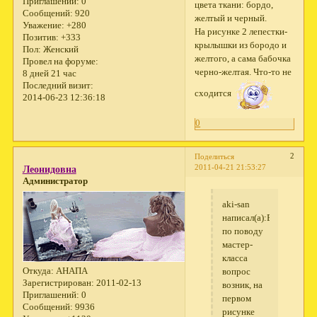
Приглашений:
0
цвета ткани: бордо,
Сообщений:
920
желтый и черный.
Уважение:
+280
На рисунке 2 лепестки-
Позитив:
+333
крылышки из бородо и
Пол:
Женский
желтого, а сама бабочка
Провел на форуме:
черно-желтая. Что-то не
8 дней 21 час
Последний визит:
сходится
2014-06-23 12:36:18
0
2
Поделиться
2011-04-21 21:53:27
Леонидовна
Администратор
aki-san
написал(а):Вот
по поводу
мастер-
класса
Откуда:
АНАПА
вопрос
Зарегистрирован
: 2011-02-13
возник, на
Приглашений:
0
первом
Сообщений:
9936
рисунке