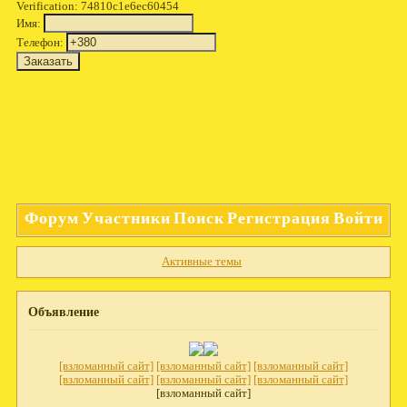
Verification: 74810c1e6ec60454
Имя:
Телефон:
Форум
Участники
Поиск
Регистрация
Войти
Активные темы
Объявление
[взломанный сайт]
[взломанный сайт]
[взломанный сайт]
[взломанный сайт]
[взломанный сайт]
[взломанный сайт]
[взломанный сайт]