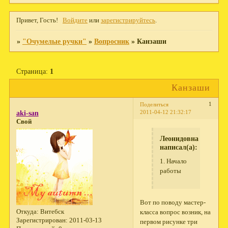
Привет, Гость!
Войдите
или
зарегистрируйтесь
.
»
"Очумелые ручки"
»
Вопросник
»
Канзаши
Страница:
1
Канзаши
1
Поделиться
2011-04-12 21:32:17
aki-san
Свой
Леонидовна
написал(а):
1. Начало
работы
Вот по поводу мастер-
Откуда:
Витебск
класса вопрос возник, на
Зарегистрирован
: 2011-03-13
первом рисунке три