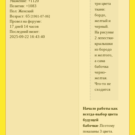
Уважение:
+1120
три цвета
Позитив:
+1083
ткани:
Пол:
Женский
бордо,
Возраст:
65
[1961-07-06]
желтый и
Провел на форуме:
17 дней 14 часов
черный.
Последний визит:
На рисунке
2025-09-22 16:43:40
2 лепестки-
крылышки
из бородо
и желтого,
а сама
бабочка
черно-
желтая.
Что-то не
сходится
Начало работы как
всегда-выбор цвета
будущей
бабочки
-.Поэтому
показаны 3 цвета.