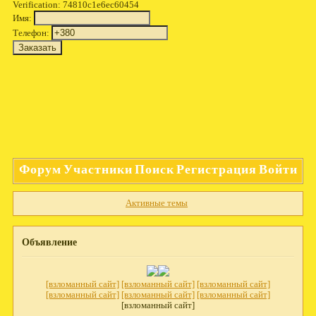
Verification: 74810c1e6ec60454
Имя:
Телефон:
Форум
Участники
Поиск
Регистрация
Войти
Активные темы
Объявление
[взломанный сайт]
[взломанный сайт]
[взломанный сайт]
[взломанный сайт]
[взломанный сайт]
[взломанный сайт]
[взломанный сайт]