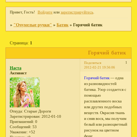
Привет, Гость!
Войдите
или
зарегистрируйтесь
.
»
"Очумелые ручки"
»
Батик
»
Горячий батик
Страница:
1
Горячий батик
1
Поделиться
2012-02-21 19:56:06
Наста
Активист
Горячий батик
— одна
из разновидностей
батика. Узор создается с
помощью
расплавленного воска
или других подобных
Откуда:
Старые Дороги
веществ. Окрасив ткань
Зарегистрирован
: 2012-01-10
и сняв воск, мы получим
Приглашений:
0
белый или разноцветный
Сообщений:
53
рисунок на цветном
Уважение:
+52
фоне.