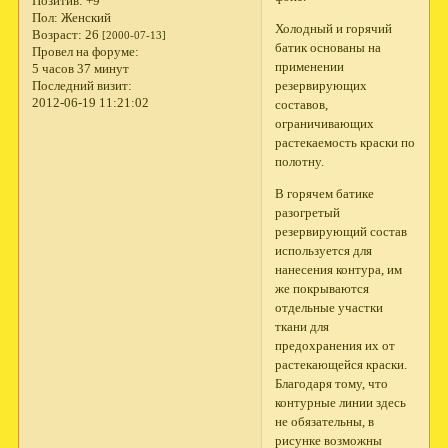
Позитив:
+9
Пол:
Женский
Холодный и горячий
Возраст:
26
[2000-07-13]
батик основаны на
Провел на форуме:
применении
5 часов 37 минут
резервирующих
Последний визит:
2012-06-19 11:21:02
составов,
ограничивающих
растекаемость краски по
полотну.
В горячем батике
разогретый
резервирующий состав
используется для
нанесения контура, им
же покрываются
отдельные участки
ткани для
предохранения их от
растекающейся краски.
Благодаря тому, что
контурные линии здесь
не обязательны, в
рисунке возможны