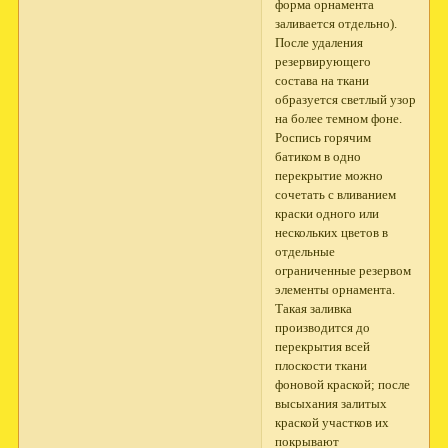
форма орнамента
заливается отдельно).
После удаления
резервирующего
состава на ткани
образуется светлый узор
на более темном фоне.
Роспись горячим
батиком в одно
перекрытие можно
сочетать с вливанием
краски одного или
нескольких цветов в
отдельные
ограниченные резервом
элементы орнамента.
Такая заливка
производится до
перекрытия всей
плоскости ткани
фоновой краской; после
высыхания залитых
краской участков их
покрывают