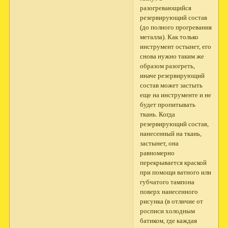
разогревающийся
резервирующий состав
(до полного прогревания
металла). Как только
инструмент остынет, его
снова нужно таким же
образом разогреть,
иначе резервирующий
состав может застыть
еще на инструменте и не
будет пропитывать
ткань. Когда
резервирующий состав,
нанесенный на ткань,
застынет, она
равномерно
перекрывается краской
при помощи ватного или
губчатого тампона
поверх нанесенного
рисунка (в отличие от
росписи холодным
батиком, где каждая