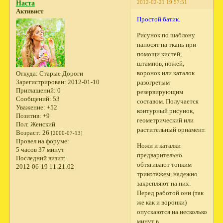
2012-02-21 19:57:51
Наста
Активист
Простой батик.
Рисунок по шаблону
наносят на ткань при
помощи кистей,
штампов, ножей,
воронок или каталок
Откуда:
Старые Дороги
Зарегистрирован
: 2012-01-10
разогретым
Приглашений:
0
резервирующим
Сообщений:
53
составом. Получается
Уважение:
+52
контурный рисунок,
Позитив:
+9
геометрический или
Пол:
Женский
растительный орнамент.
Возраст:
26
[2000-07-13]
Провел на форуме:
Ножи и каталки
5 часов 37 минут
предварительно
Последний визит:
обтягивают тонким
2012-06-19 11:21:02
трикотажем, надежно
закрепляют на них.
Перед работой они (так
же как и воронки)
опускаются на несколько
минут в