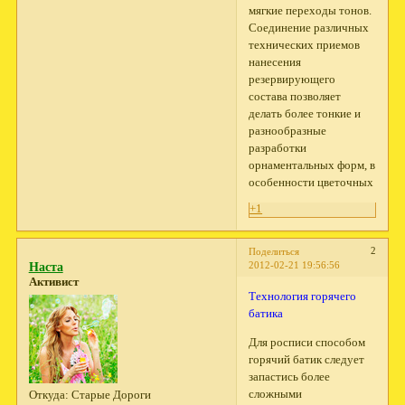
мягкие переходы тонов.
Соединение различных
технических приемов
нанесения
резервирующего
состава позволяет
делать более тонкие и
разнообразные
разработки
орнаментальных форм, в
особенности цветочных
+1
2
Поделиться
2012-02-21 19:56:56
Наста
Активист
Технология горячего
батика
Для росписи способом
горячий батик следует
запастись более
сложными
Откуда:
Старые Дороги