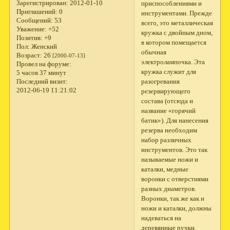
Зарегистрирован
: 2012-01-10
приспособлениями и
Приглашений:
0
инструментами. Прежде
Сообщений:
53
всего, это металлическая
Уважение:
+52
кружка с двойным дном,
Позитив:
+9
в котором помещается
Пол:
Женский
обычная
Возраст:
26
[2000-07-13]
электролампочка. Эта
Провел на форуме:
кружка служит для
5 часов 37 минут
разогревания
Последний визит:
2012-06-19 11:21:02
резервирующего
состава (отсюда и
название «горячий
батик»). Для нанесения
резерва необходим
набор различных
инструментов. Это так
называемые ножи и
каталки, медные
воронки с отверстиями
разных диаметров.
Воронки, так же как и
ножи и каталки, должны
надеваться на
деревянные ручки.