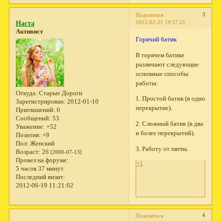
3
Поделиться
2012-02-21 19:57:21
Наста
Активист
Горячий батик
В горячем батике
различают следующие
основные способы
работы:
Откуда:
Старые Дороги
1. Простой батик (в одно
Зарегистрирован
: 2012-01-10
перекрытие).
Приглашений:
0
Сообщений:
53
2. Сложный батик (в два
Уважение:
+52
и более перекрытий).
Позитив:
+9
Пол:
Женский
3. Работу от пятна.
Возраст:
26
[2000-07-13]
Провел на форуме:
+1
5 часов 37 минут
Последний визит:
2012-06-19 11:21:02
4
Поделиться